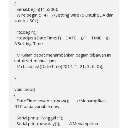
{

  Serial.begin(115200);

  Wire.begin(5, 4);   //Setting wire (5 untuk SDA dan 
4 untuk SCL)

  rtc.begin();

  rtc.adjust(DateTime(F(__DATE__),F(__TIME__)));  
//Setting Time

  // Kalian dapat menambahkan bagian dibawah ini 
untuk set manual jam

  // rtc.adjust(DateTime(2014, 1, 21, 3, 0, 0));

}

void loop()

{

  DateTime now = rtc.now();       //Menampilkan 
RTC pada variable now

  Serial.print("Tanggal : ");

  Serial.print(now.day());        //Menampilkan 