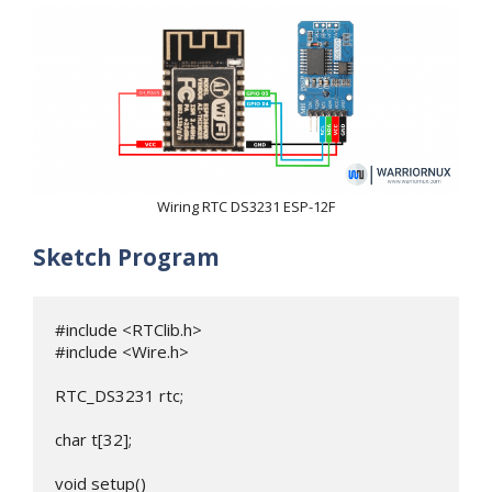
Wiring RTC DS3231 ESP-12F
Sketch Program
#include <RTClib.h>

#include <Wire.h>

RTC_DS3231 rtc;

char t[32];

void setup() 
