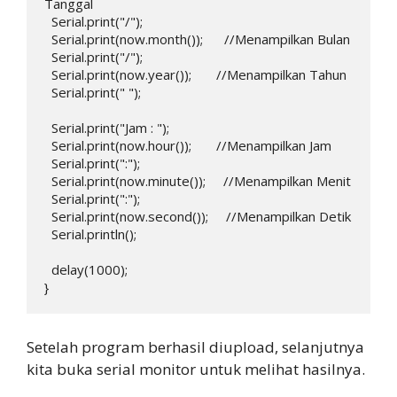
Tanggal

  Serial.print("/");

  Serial.print(now.month());      //Menampilkan Bulan

  Serial.print("/");

  Serial.print(now.year());       //Menampilkan Tahun

  Serial.print(" ");

  Serial.print("Jam : ");

  Serial.print(now.hour());       //Menampilkan Jam

  Serial.print(":");

  Serial.print(now.minute());     //Menampilkan Menit

  Serial.print(":");

  Serial.print(now.second());     //Menampilkan Detik

  Serial.println();

  delay(1000);

}
Setelah program berhasil diupload, selanjutnya
kita buka serial monitor untuk melihat hasilnya.