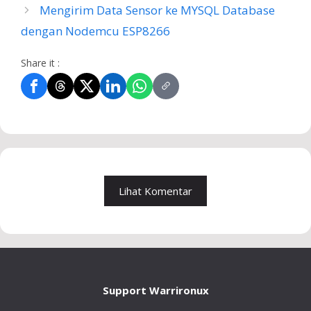
Mengirim Data Sensor ke MYSQL Database
dengan Nodemcu ESP8266
Share it :
Lihat Komentar
Support Warrironux