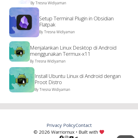
By
Tresna Widiyaman
Setup Terminal Plugin in Obsidian
Flatpak
By
Tresna Widiyaman
Menjalankan Linux Desktop di Android
menggunakan Termux-x11
By
Tresna Widiyaman
Install Ubuntu Linux di Android dengan
Proot Distro
By
Tresna Widiyaman
Privacy Policy
Contact
© 2026 Warriornux • Built with
Facebook
Instagram
YouTube
Telegram