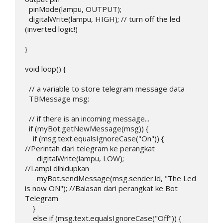
  pinMode(lampu, OUTPUT);

  digitalWrite(lampu, HIGH); // turn off the led 
(inverted logic!)

}

void loop() {

  // a variable to store telegram message data

  TBMessage msg;

  // if there is an incoming message...

  if (myBot.getNewMessage(msg)) {

    if (msg.text.equalsIgnoreCase("On")) {                   
//Perintah dari telegram ke perangkat

      digitalWrite(lampu, LOW);                              
//Lampi dihidupkan

      myBot.sendMessage(msg.sender.id, "The Led 
is now ON"); //Balasan dari perangkat ke Bot 
Telegram

    }

    else if (msg.text.equalsIgnoreCase("Off")) {              