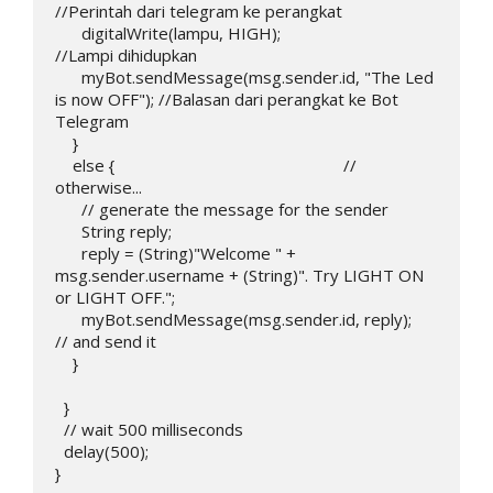
//Perintah dari telegram ke perangkat

      digitalWrite(lampu, HIGH);                              
//Lampi dihidupkan

      myBot.sendMessage(msg.sender.id, "The Led 
is now OFF"); //Balasan dari perangkat ke Bot 
Telegram

    }

    else {                                                    // 
otherwise...

      // generate the message for the sender

      String reply;

      reply = (String)"Welcome " + 
msg.sender.username + (String)". Try LIGHT ON 
or LIGHT OFF.";

      myBot.sendMessage(msg.sender.id, reply);             
// and send it

    }

  }

  // wait 500 milliseconds

  delay(500);

}