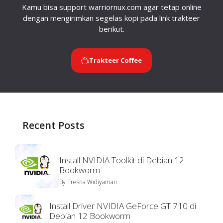
Kamu bisa support warriornux.com agar tetap online
dengan mengirimkan segelas kopi pada link trakteer
berikut.
Trakteer Coffee
Recent Posts
Install NVIDIA Toolkit di Debian 12
Bookworm
By
Tresna Widiyaman
Install Driver NVIDIA GeForce GT 710 di
Debian 12 Bookworm