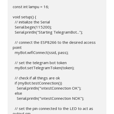
const int lampu = 16;                        

void setup() {

  // initialize the Serial

  Serial.begin(115200);

  Serial.println("Starting TelegramBot...");

  // connect the ESP8266 to the desired access 
point

  myBot.wifiConnect(ssid, pass);

  // set the telegram bot token

  myBot.setTelegramToken(token);

  // check if all things are ok

  if (myBot.testConnection())

    Serial.println("\ntestConnection OK");

  else

    Serial.println("\ntestConnection NOK");

  // set the pin connected to the LED to act as 
output pin
