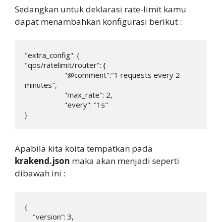
Sedangkan untuk deklarasi rate-limit kamu
dapat menambahkan konfigurasi berikut :
"extra_config": {

"qos/ratelimit/router": {

                    "@comment":"1 requests every 2 
minutes",

                    "max_rate": 2,

                    "every": "1s"

}
Apabila kita koita tempatkan pada
krakend.json
maka akan menjadi seperti
dibawah ini :
{

    "version": 3,
