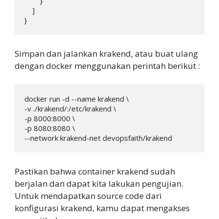
        }

    ]

}
Simpan dan jalankan krakend, atau buat ulang
dengan docker menggunakan perintah berikut :
docker run -d --name krakend \

-v ./krakend/:/etc/krakend \

-p 8000:8000 \

-p 8080:8080 \

--network krakend-net devopsfaith/krakend
Pastikan bahwa container krakend sudah
berjalan dan dapat kita lakukan pengujian.
Untuk mendapatkan source code dari
konfigurasi krakend, kamu dapat mengakses