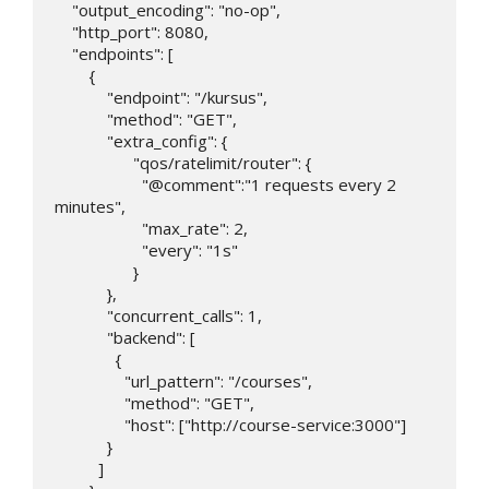
    "output_encoding": "no-op",

    "http_port": 8080,

    "endpoints": [

        {

            "endpoint": "/kursus",

            "method": "GET",

            "extra_config": {

                  "qos/ratelimit/router": {

                    "@comment":"1 requests every 2 
minutes",

                    "max_rate": 2,

                    "every": "1s"

                  }

            },

            "concurrent_calls": 1,

            "backend": [

              {

                "url_pattern": "/courses",

                "method": "GET",

                "host": ["http://course-service:3000"]

            }

          ]
